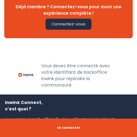
Déjà membre ? Connectez-vous pour avoir une
expérience complète !
Connectez-vous
Vous devez être connecté avec
votre identifiant de backoffice
inwink pour rejoindre la
communauté
inwink Connect,
c'est quoi ?
La communauté officielle des utilisateurs inwink. Un
espace dédié pour communiquer, apprendre, échanger
Se connecter
autour de l'utilisation de la plateforme inwink et du
marketing BtoB.